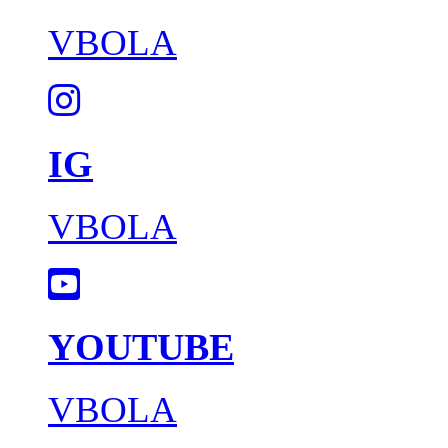
VBOLA
IG
VBOLA
YOUTUBE
VBOLA