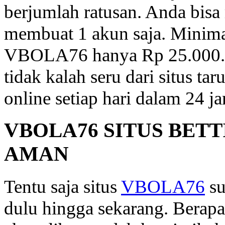
berjumlah ratusan. Anda bi
membuat 1 akun saja. Minimal
VBOLA76 hanya Rp 25.000. A
tidak kalah seru dari situs ta
online setiap hari dalam 24 j
VBOLA76 SITUS BET
AMAN
Tentu saja situs
VBOLA76
su
dulu hingga sekarang. Berap