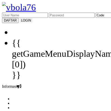
DAFTAR
LOGIN
Home
{{
getGameMenuDisplayNam
[0])
}}
Informasi