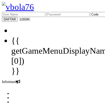
DAFTAR
LOGIN
Home
{{
getGameMenuDisplayNam
[0])
}}
Informasi