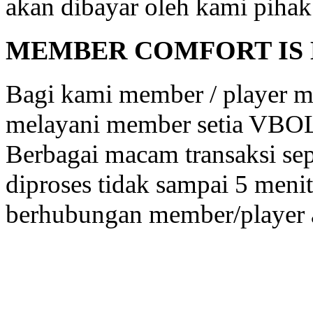
akan dibayar oleh kami pih
MEMBER COMFORT IS 
Bagi kami member / player me
melayani member setia VBO
Berbagai macam transaksi sep
diproses tidak sampai 5 meni
berhubungan member/player ak